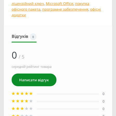
ліцензійний ключ
,
Microsoft Office
,
покупка
офісного пакета
,
програмне забезпечення
,
офісні
додатки
Відгуків
0
0
/ 5
середній рейтинг товара
Написати відгук
0
0
0